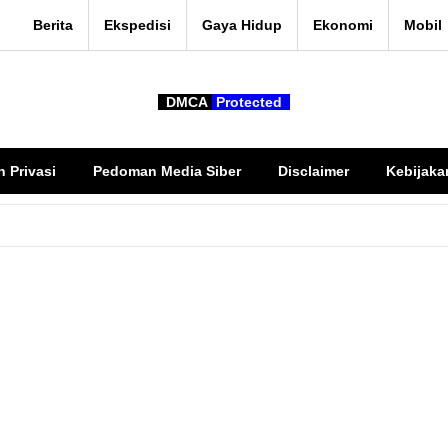
Berita
Ekspedisi
Gaya Hidup
Ekonomi
Mobil
DMCA
Protected
n Privasi
Pedoman Media Siber
Disclaimer
Kebijaka