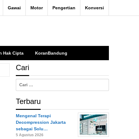
Gawai
Motor
Pengertian
Konversi
n Hak Cipta
KoranBandung
Cari
Cari
untuk:
Terbaru
Mengenal Terapi
Decompression Jakarta
sebagai Solu…
5 Agustus 2026