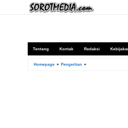
Lewati
ke
konten
Tentang
Kontak
Redaksi
Kebijaka
Apa
Homepage
»
Pengertian
»
Arti
Currency
dalam
bahasa
Indonesia?