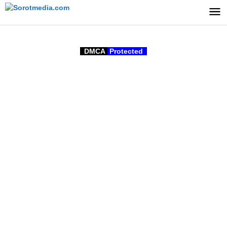
Lewati
ke
konten
DMCA
Protected