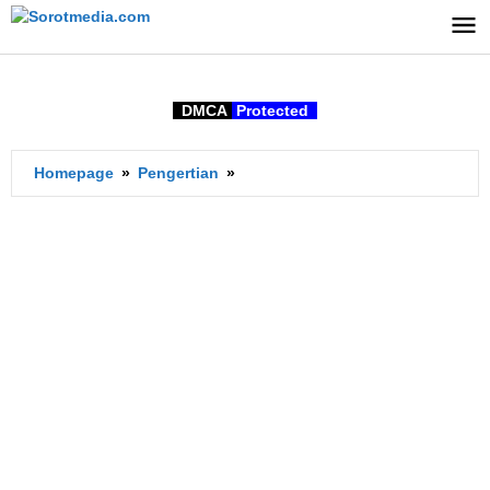
Lewati
ke
konten
DMCA
Protected
Apa
Homepage
»
Pengertian
»
Arti
Laughter
dalam
bahasa
Indonesia?