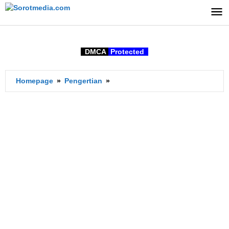
Lewati
ke
konten
DMCA
Protected
Apa
Homepage
»
Pengertian
»
Arti
Fortitude
dalam
bahasa
Indonesia?