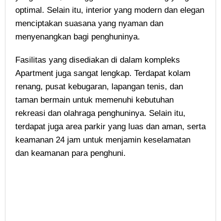
optimal. Selain itu, interior yang modern dan elegan
menciptakan suasana yang nyaman dan
menyenangkan bagi penghuninya.
Fasilitas yang disediakan di dalam kompleks
Apartment juga sangat lengkap. Terdapat kolam
renang, pusat kebugaran, lapangan tenis, dan
taman bermain untuk memenuhi kebutuhan
rekreasi dan olahraga penghuninya. Selain itu,
terdapat juga area parkir yang luas dan aman, serta
keamanan 24 jam untuk menjamin keselamatan
dan keamanan para penghuni.