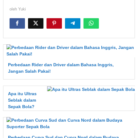
oleh
Yuki
Perbedaan Rider dan Driver dalam Bahasa Inggris,
Jangan Salah Pakai!
Apa itu Ultras
Seblak dalam
Sepak Bola?
Perbedaan Curva Sud dan Curva Nord dalam Budaya