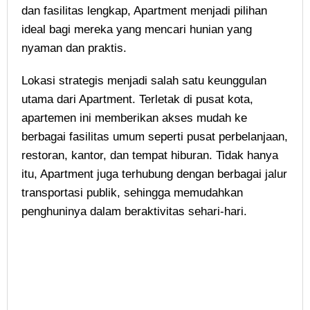
dan fasilitas lengkap, Apartment menjadi pilihan
ideal bagi mereka yang mencari hunian yang
nyaman dan praktis.
Lokasi strategis menjadi salah satu keunggulan
utama dari Apartment. Terletak di pusat kota,
apartemen ini memberikan akses mudah ke
berbagai fasilitas umum seperti pusat perbelanjaan,
restoran, kantor, dan tempat hiburan. Tidak hanya
itu, Apartment juga terhubung dengan berbagai jalur
transportasi publik, sehingga memudahkan
penghuninya dalam beraktivitas sehari-hari.