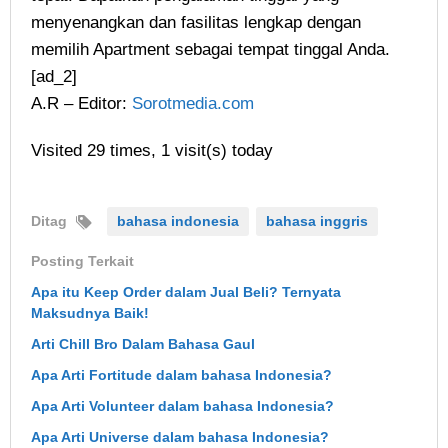
menyenangkan dan fasilitas lengkap dengan
memilih Apartment sebagai tempat tinggal Anda.
[ad_2]
A.R – Editor:
Sorotmedia.com
Visited 29 times, 1 visit(s) today
Ditag
bahasa indonesia
bahasa inggris
Posting Terkait
Apa itu Keep Order dalam Jual Beli? Ternyata
Maksudnya Baik!
Arti Chill Bro Dalam Bahasa Gaul
Apa Arti Fortitude dalam bahasa Indonesia?
Apa Arti Volunteer dalam bahasa Indonesia?
Apa Arti Universe dalam bahasa Indonesia?