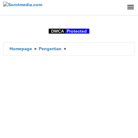
Lewati
ke
konten
DMCA
Protected
Apa
Homepage
»
Pengertian
»
Arti
Wind
dalam
bahasa
Indonesia?