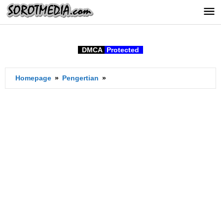
Lewati
ke
konten
DMCA
Protected
Apa
Homepage
»
Pengertian
»
Arti
Vintage
dalam
bahasa
Indonesia?