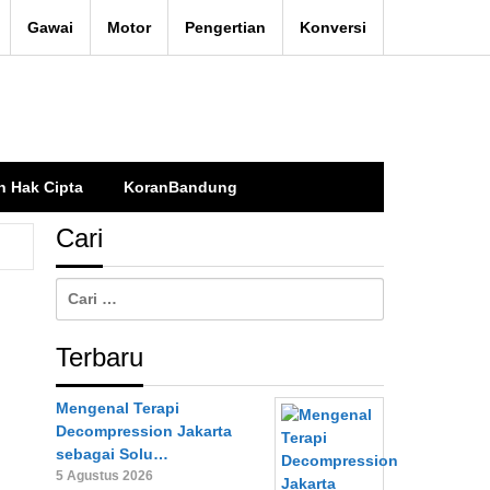
Gawai
Motor
Pengertian
Konversi
n Hak Cipta
KoranBandung
Cari
Cari
untuk:
Terbaru
Mengenal Terapi
Decompression Jakarta
sebagai Solu…
5 Agustus 2026