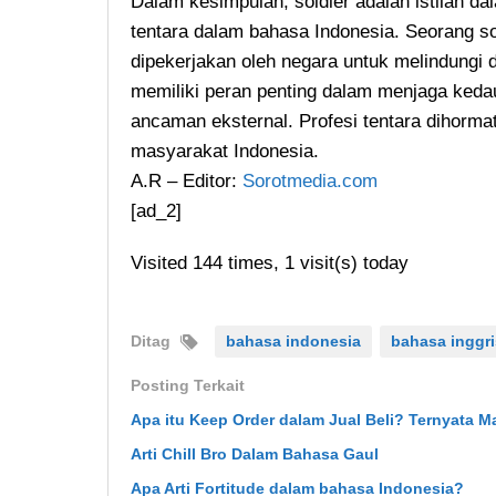
Dalam kesimpulan, soldier adalah istilah dal
tentara dalam bahasa Indonesia. Seorang sold
dipekerjakan oleh negara untuk melindung
memiliki peran penting dalam menjaga kedau
ancaman eksternal. Profesi tentara dihorma
masyarakat Indonesia.
A.R – Editor:
Sorotmedia.com
[ad_2]
Visited 144 times, 1 visit(s) today
Ditag
bahasa indonesia
bahasa inggri
Posting Terkait
Apa itu Keep Order dalam Jual Beli? Ternyata 
Arti Chill Bro Dalam Bahasa Gaul
Apa Arti Fortitude dalam bahasa Indonesia?