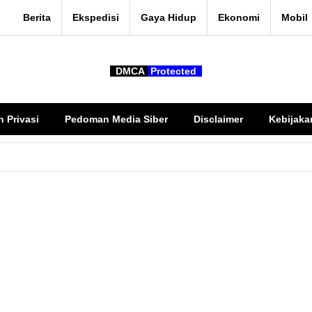
Berita
Ekspedisi
Gaya Hidup
Ekonomi
Mobil
DMCA
Protected
n Privasi
Pedoman Media Siber
Disclaimer
Kebijaka