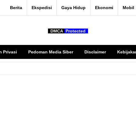
Berita
Ekspedisi
Gaya Hidup
Ekonomi
Mobil
DMCA
Protected
n Privasi
Pedoman Media Siber
Disclaimer
Kebijaka