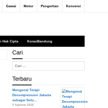
Gawai
Motor
Pengertian
Konversi
n Hak Cipta
KoranBandung
Cari
Cari
untuk:
Terbaru
Mengenal Terapi
Decompression Jakarta
sebagai Solu…
5 Agustus 2026