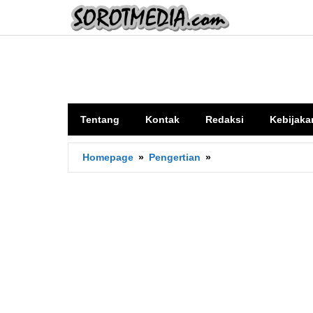
Lewati
ke
konten
Tentang
Kontak
Redaksi
Kebijaka
Apa
Homepage
»
Pengertian
»
Arti
Poetry
dalam
bahasa
Indonesia?