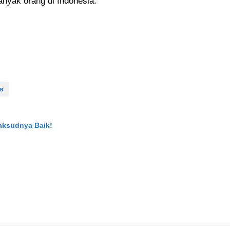
anyak orang di Indonesia.
s
Maksudnya Baik!