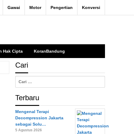
Gawai
Motor
Pengertian
Konversi
n Hak Cipta
KoranBandung
Cari
Cari
untuk:
Terbaru
Mengenal Terapi
Decompression Jakarta
sebagai Solu…
5 Agustus 2026