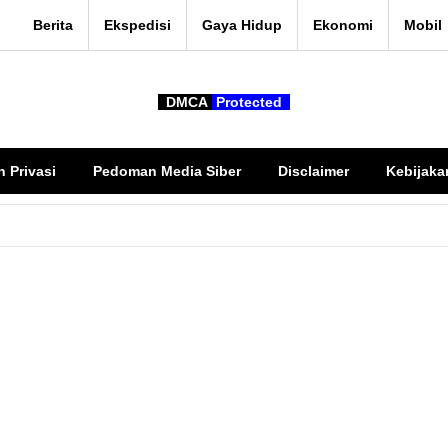
Berita
Ekspedisi
Gaya Hidup
Ekonomi
Mobil
DMCA
Protected
n Privasi
Pedoman Media Siber
Disclaimer
Kebijaka