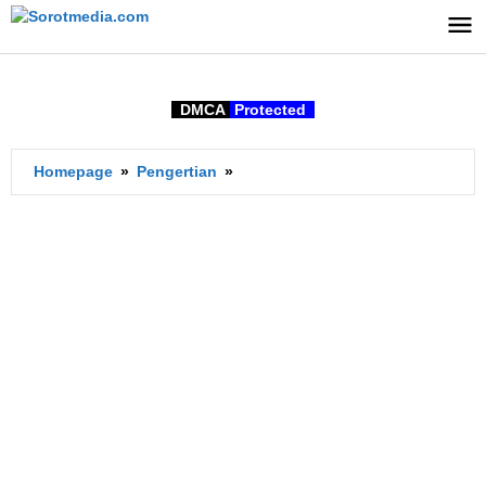
Lewati
ke
konten
DMCA
Protected
Apa
Homepage
»
Pengertian
»
Arti
Illness
dalam
bahasa
Indonesia?