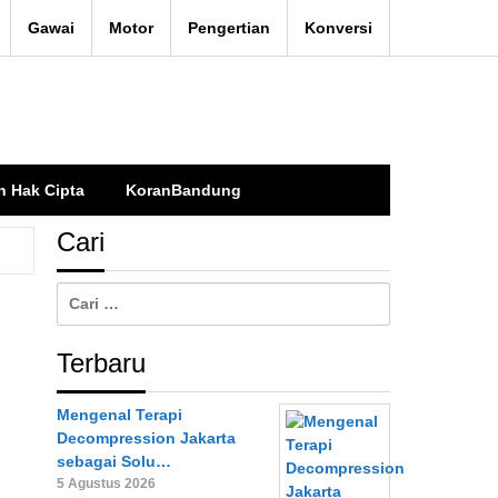
Gawai
Motor
Pengertian
Konversi
n Hak Cipta
KoranBandung
Cari
Cari
untuk:
Terbaru
Mengenal Terapi
Decompression Jakarta
sebagai Solu…
5 Agustus 2026