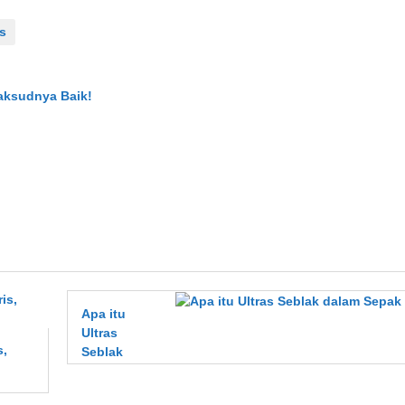
s
Maksudnya Baik!
Apa itu
Ultras
s,
Seblak
dalam
Sepak