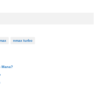
max
nmax turbo
h Mana?
o
s