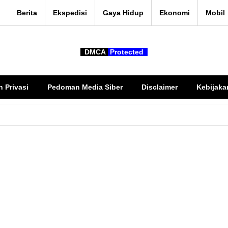
Berita
Ekspedisi
Gaya Hidup
Ekonomi
Mobil
DMCA
Protected
n Privasi
Pedoman Media Siber
Disclaimer
Kebijaka