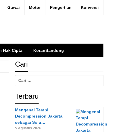
Gawai
Motor
Pengertian
Konversi
n Hak Cipta
KoranBandung
Cari
Cari
untuk:
Terbaru
Mengenal Terapi
Decompression Jakarta
sebagai Solu…
5 Agustus 2026