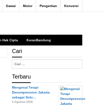
Gawai
Motor
Pengertian
Konversi
n Hak Cipta
KoranBandung
Cari
Cari
untuk:
Terbaru
Mengenal Terapi
Decompression Jakarta
sebagai Solu…
5 Agustus 2026