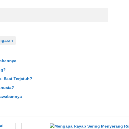
ngaran
wabannya
ng?
l Saat Terjatuh?
anusia?
Jawabannya