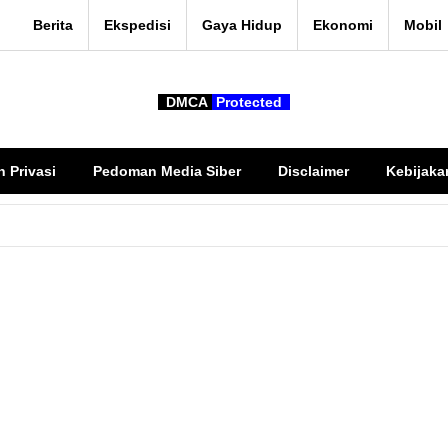
Berita
Ekspedisi
Gaya Hidup
Ekonomi
Mobil
DMCA
Protected
n Privasi
Pedoman Media Siber
Disclaimer
Kebijaka