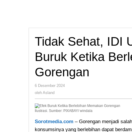
Tidak Sehat, IDI
Buruk Ketika Be
Gorengan
oleh
6 Desember 2024
Asland
oleh
Asland
Ilustrasi. Sumber: PIXABAY/ windala
Sorotmedia.com
– Gorengan menjadi salah 
konsumsinya yang berlebihan dapat berdam