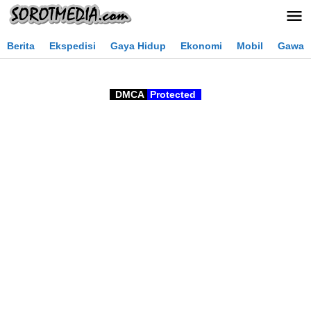
Lewati
ke
konten
Berita
Ekspedisi
Gaya Hidup
Ekonomi
Mobil
Gawai
DMCA
Protected