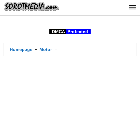
Lewati
ke
konten
DMCA
Protected
Berapa
Homepage
»
Motor
»
Km
Servis
Motor
Baru?