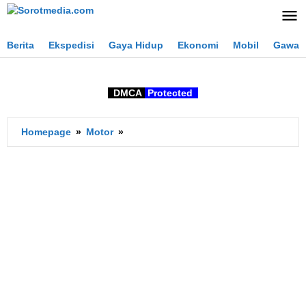
Lewati
ke
konten
Berita
Ekspedisi
Gaya Hidup
Ekonomi
Mobil
Gawai
DMCA
Protected
Apa
Homepage
»
Motor
»
itu
Motor
KTP
Nempel?