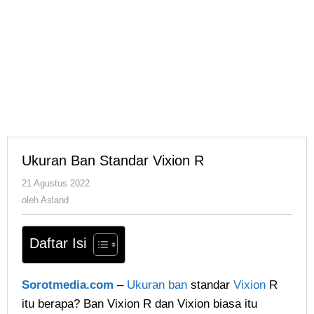
Ukuran Ban Standar Vixion R
oleh
21 Agustus 2022
Asland
oleh
Asland
Daftar Isi
Sorotmedia.com
–
Ukuran
ban
standar
Vixion
R
itu berapa? Ban Vixion R dan Vixion biasa itu