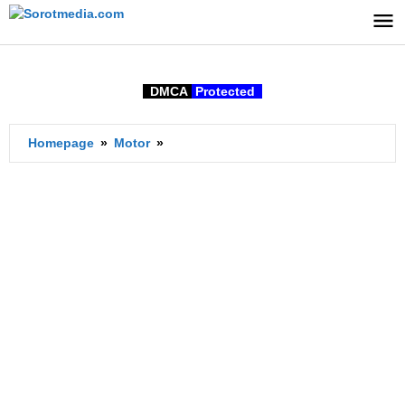
Lewati
ke
konten
DMCA
Protected
Ukuran
Homepage
»
Motor
»
Ban
Standar
Vixion
R