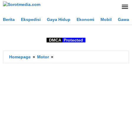
Lewati
ke
konten
Berita
Ekspedisi
Gaya Hidup
Ekonomi
Mobil
Gawai
DMCA
Protected
Ukuran
Homepage
»
Motor
»
Aki
CBR250RR,
Dimensi
dan
Ampere