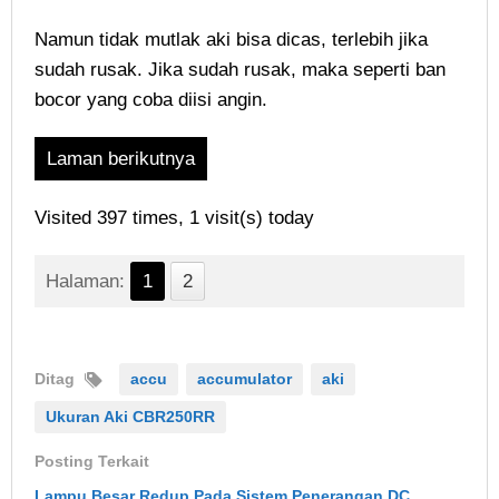
Namun tidak mutlak aki bisa dicas, terlebih jika
sudah rusak. Jika sudah rusak, maka seperti ban
bocor yang coba diisi angin.
Laman berikutnya
Visited 397 times, 1 visit(s) today
Halaman:
1
2
Ditag
accu
accumulator
aki
Ukuran Aki CBR250RR
Posting Terkait
Lampu Besar Redup Pada Sistem Penerangan DC