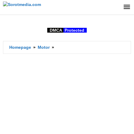
Lewati
ke
konten
DMCA
Protected
Kapasitas
Homepage
»
Motor
»
Aki
NMax
Berapa
Ampere?