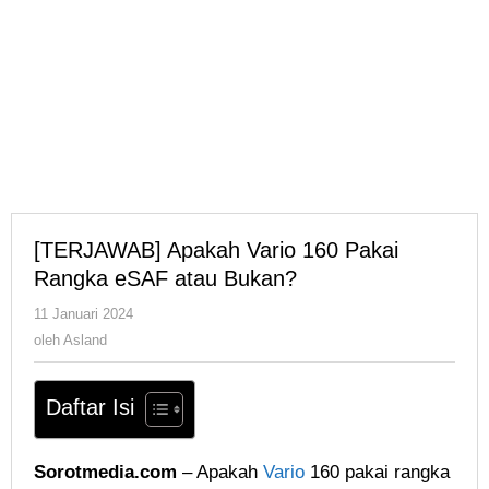
[TERJAWAB] Apakah Vario 160 Pakai
Rangka eSAF atau Bukan?
oleh
11 Januari 2024
Asland
oleh
Asland
Daftar Isi
Sorotmedia.com
– Apakah
Vario
160 pakai rangka