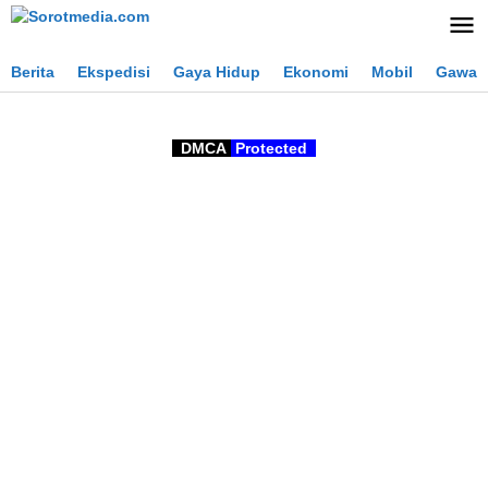
Lewati
ke
konten
Berita
Ekspedisi
Gaya Hidup
Ekonomi
Mobil
Gawai
DMCA
Protected