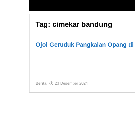
Tag:
cimekar bandung
Ojol Geruduk Pangkalan Opang di
oleh
Berita
23 Desember 2024
Asland