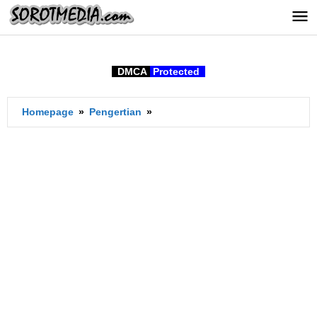
Lewati
ke
konten
DMCA
Protected
Pengertian
Homepage
»
Pengertian
»
Win-
win
Solution
dan
Contohnya