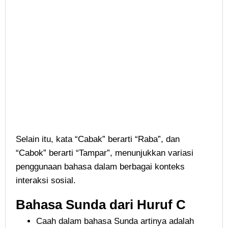
Selain itu, kata “Cabak” berarti “Raba”, dan
“Cabok” berarti “Tampar”, menunjukkan variasi
penggunaan bahasa dalam berbagai konteks
interaksi sosial.
Bahasa Sunda dari Huruf C
Caah dalam bahasa Sunda artinya adalah