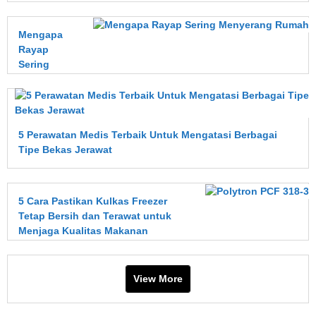
Mengapa
Rayap
Sering
Menyerang
Rumah?
Kenali
Penyebab,
5 Perawatan Medis Terbaik Untuk Mengatasi Berbagai
Dampak,
Tipe Bekas Jerawat
dan Cara
Mencegahnya
Sejak Dini
5 Cara Pastikan Kulkas Freezer
Tetap Bersih dan Terawat untuk
Menjaga Kualitas Makanan
View More