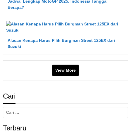
Jadwal Lengkap MotoGP 2025, Indonesia Tanggal
Cepat
Berapa?
Aus?
Ini
Penjelasan
Lengkapnya
Alasan Kenapa Harus Pilih Burgman Street 125EX dari
Suzuki
View More
Cari
Cari
untuk:
Terbaru