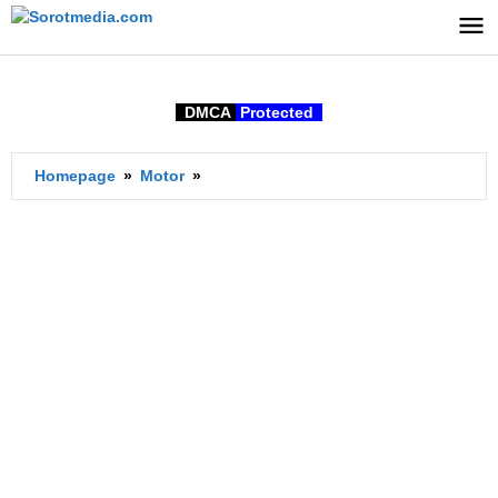
Lewati
ke
konten
DMCA
Protected
Berat
Homepage
»
Motor
»
R15
V3
alias
R15
VVa