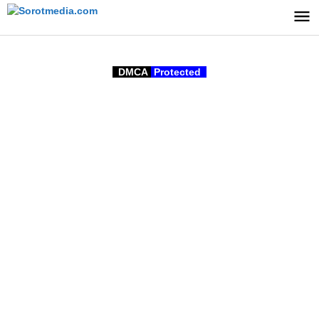
Lewati
ke
konten
DMCA
Protected