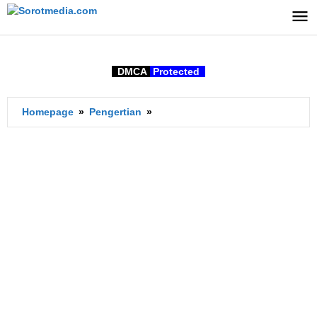
Lewati
ke
konten
DMCA
Protected
Arti
Homepage
»
Pengertian
»
Thanks
Sist
Adalah?