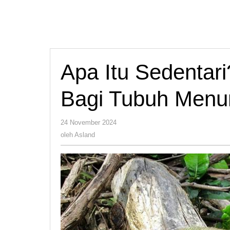
NTB
Apa Itu Sedentar
Bagi Tubuh Menu
oleh
24 November 2024
Asland
oleh
Asland