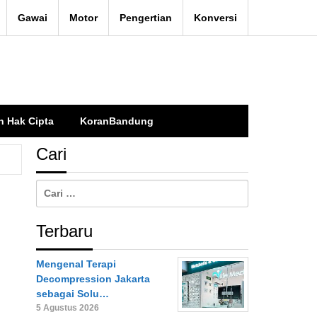
Gawai
Motor
Pengertian
Konversi
n Hak Cipta
KoranBandung
Cari
Cari
untuk:
Terbaru
Mengenal Terapi
Decompression Jakarta
sebagai Solu…
5 Agustus 2026