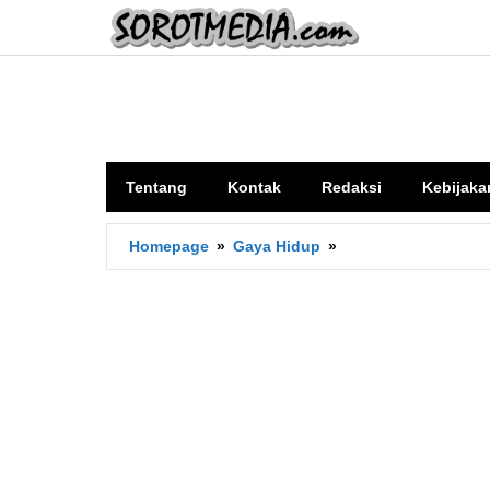
Lewati
ke
konten
Tentang
Kontak
Redaksi
Kebijaka
Apa
Homepage
»
Gaya Hidup
»
Itu
Sedentari?
Ini
Dampak
Buruknya
Bagi
Tubuh
Menurut
IDI
Mataram