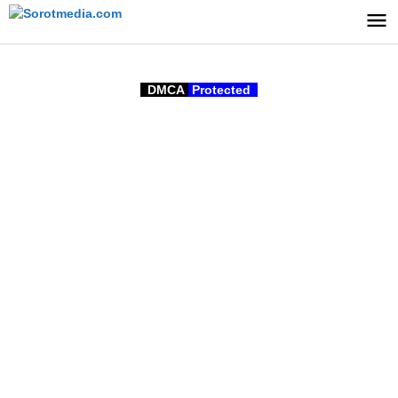
Lewati
ke
konten
DMCA
Protected