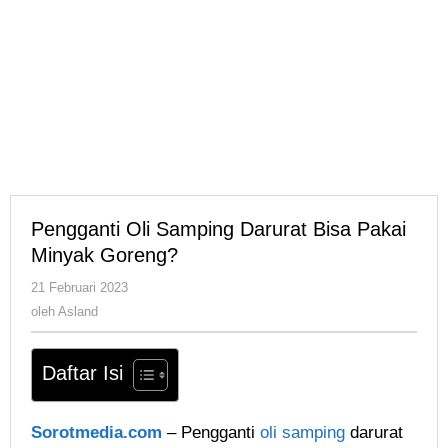
Pengganti Oli Samping Darurat Bisa Pakai
Minyak Goreng?
oleh
21 Februari 2023
Asland
oleh
Asland
Daftar Isi
Sorotmedia.com
– Pengganti
oli samping
darurat