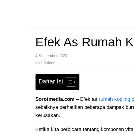
Efek As Rumah K
oleh
4 September 2023
Asland
oleh
Asland
Daftar Isi
Sorotmedia.com
– Efek as
rumah kopling 
sebaiknya perhatikan beberapa dampak buru
kerusakan.
Ketika kita berbicara tentang komponen vita