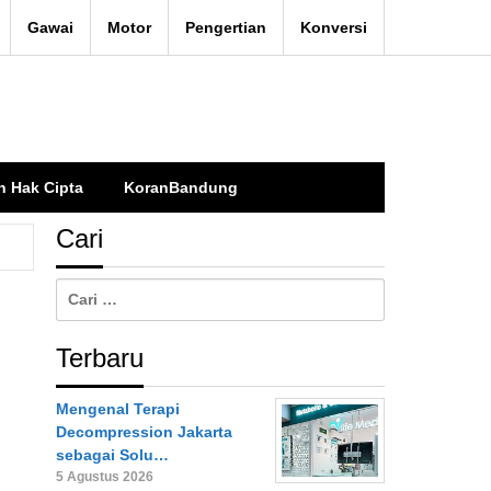
Gawai
Motor
Pengertian
Konversi
n Hak Cipta
KoranBandung
Cari
Cari
untuk:
Terbaru
Mengenal Terapi
Decompression Jakarta
sebagai Solu…
5 Agustus 2026