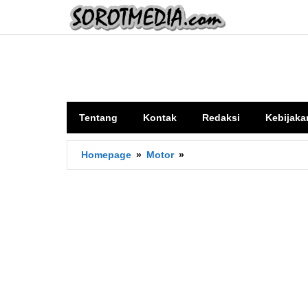
Lewati
ke
konten
Tentang
Kontak
Redaksi
Kebijaka
Efek
Homepage
»
Motor
»
As
Rumah
Kopling
Oblak