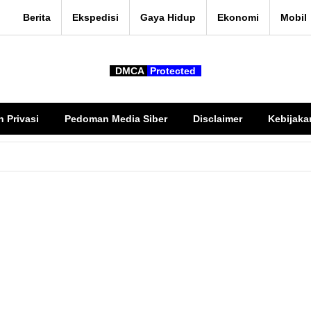
Berita
Ekspedisi
Gaya Hidup
Ekonomi
Mobil
DMCA
Protected
n Privasi
Pedoman Media Siber
Disclaimer
Kebijaka