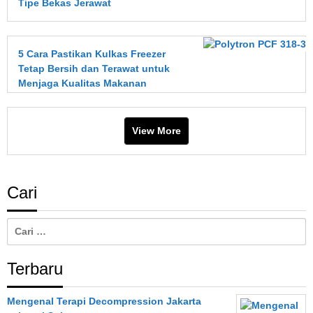
Tipe Bekas Jerawat
dan Cara
Mencegahnya
Sejak Dini
5 Cara Pastikan Kulkas Freezer
Tetap Bersih dan Terawat untuk
Menjaga Kualitas Makanan
View More
Cari
Cari
untuk:
Terbaru
Mengenal Terapi Decompression Jakarta