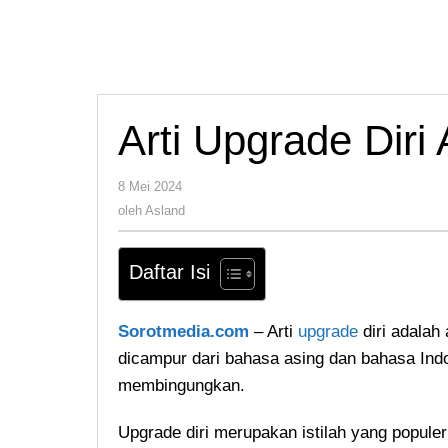
Arti Upgrade Diri
oleh
8 Mei 2024
Asland
oleh
Asland
Daftar Isi
Sorotmedia.com
– Arti
upgrade
diri adalah
dicampur dari bahasa asing dan bahasa Ind
membingungkan.
Upgrade diri merupakan istilah yang popule