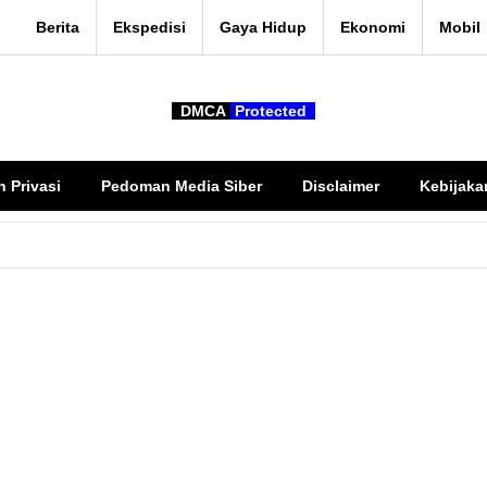
Berita
Ekspedisi
Gaya Hidup
Ekonomi
Mobil
DMCA
Protected
n Privasi
Pedoman Media Siber
Disclaimer
Kebijaka