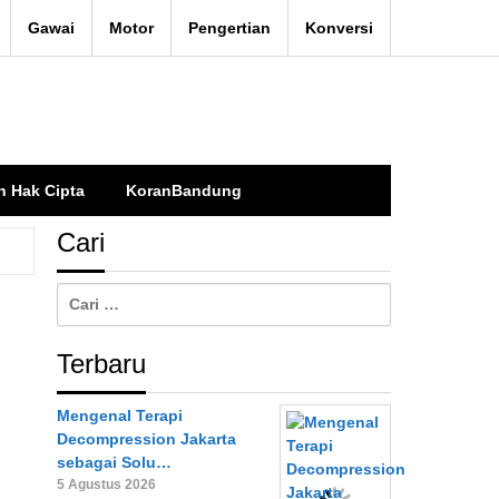
Gawai
Motor
Pengertian
Konversi
n Hak Cipta
KoranBandung
Cari
Cari
untuk:
Terbaru
Mengenal Terapi
Decompression Jakarta
sebagai Solu…
5 Agustus 2026