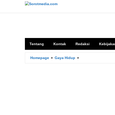
Lewati
ke
konten
Tentang
Kontak
Redaksi
Kebijaka
Arti
Homepage
»
Gaya Hidup
»
Upgrade
Diri
Adalah
Apa?