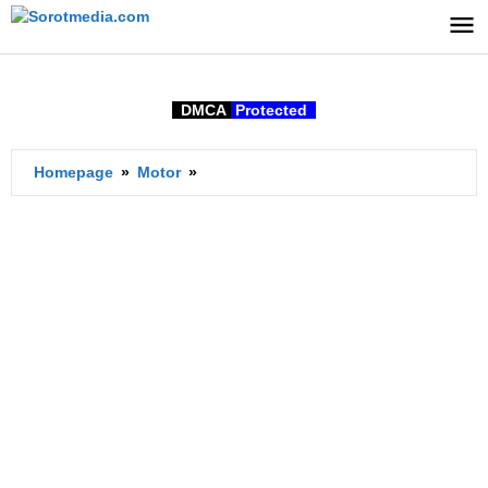
Lewati
ke
konten
DMCA
Protected
Vespa
Homepage
»
Motor
»
itu
Yamaha
atau
Honda?