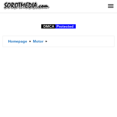
Lewati
ke
konten
DMCA
Protected
Ukuran
Homepage
»
Motor
»
Velg
Standar
Fazzio
Berapa
Inci?