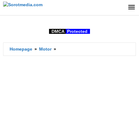
Lewati
ke
konten
DMCA
Protected
Ukuran
Homepage
»
Motor
»
Ban
Standar
Stylo
160