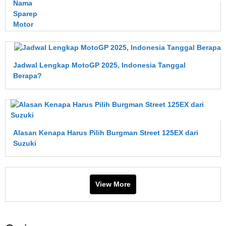
Nama
Sparepart
Motor
Apa
yang
Lebih
Jadwal Lengkap MotoGP 2025, Indonesia Tanggal
Cepat
Berapa?
Aus?
Ini
Penjelasan
Lengkapnya
Alasan Kenapa Harus Pilih Burgman Street 125EX dari
Suzuki
View More