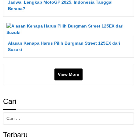
Jadwal Lengkap MotoGP 2025, Indonesia Tanggal
Cepat
Berapa?
Aus?
Ini
Penjelasan
Lengkapnya
Alasan Kenapa Harus Pilih Burgman Street 125EX dari
Suzuki
View More
Cari
Cari
untuk:
Terbaru