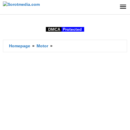
Lewati
ke
konten
DMCA
Protected
Tangki
Homepage
»
Motor
»
Bensin
Scoopy
2016
Berapa
Liter?