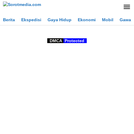
Lewati
ke
konten
Berita
Ekspedisi
Gaya Hidup
Ekonomi
Mobil
Gawai
DMCA
Protected