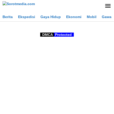
Lewati
ke
konten
Berita
Ekspedisi
Gaya Hidup
Ekonomi
Mobil
Gawai
DMCA
Protected