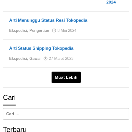
Arti Menunggu Status Resi Tokopedia
oleh
Ekspedisi
,
Pengertian
8 Mei 2024
Asland
Arti Status Shipping Tokopedia
oleh
Ekspedisi
,
Gawai
27 Maret 2023
Asland
Muat Lebih
Cari
Cari
untuk:
Terbaru