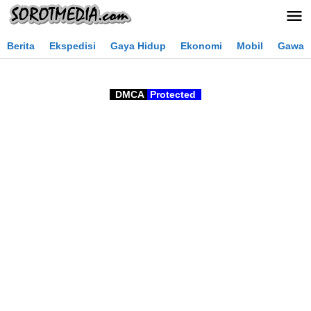
Lewati
ke
konten
Berita
Ekspedisi
Gaya Hidup
Ekonomi
Mobil
Gawai
DMCA
Protected