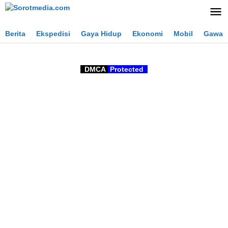
Lewati
ke
konten
Berita
Ekspedisi
Gaya Hidup
Ekonomi
Mobil
Gawai
DMCA
Protected