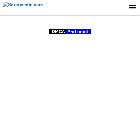
Lewati
ke
konten
DMCA
Protected