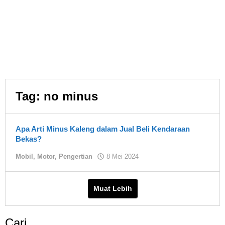
Tag:
no minus
Apa Arti Minus Kaleng dalam Jual Beli Kendaraan
Bekas?
oleh
Mobil
,
Motor
,
Pengertian
8 Mei 2024
Asland
Muat Lebih
Cari