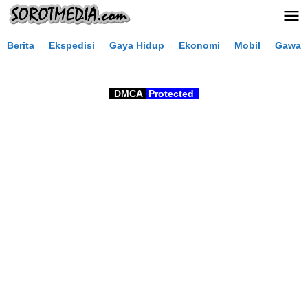
Lewati
ke
konten
Berita
Ekspedisi
Gaya Hidup
Ekonomi
Mobil
Gawai
DMCA
Protected