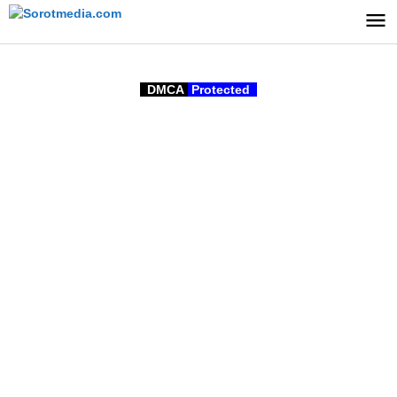
Lewati
ke
konten
DMCA
Protected