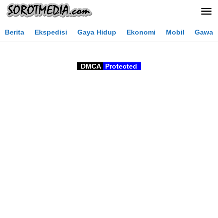
Lewati
ke
konten
Berita
Ekspedisi
Gaya Hidup
Ekonomi
Mobil
Gawai
DMCA
Protected