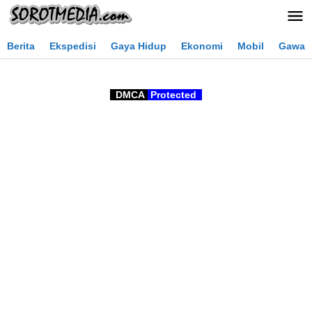
Lewati
ke
konten
Berita
Ekspedisi
Gaya Hidup
Ekonomi
Mobil
Gawai
DMCA
Protected