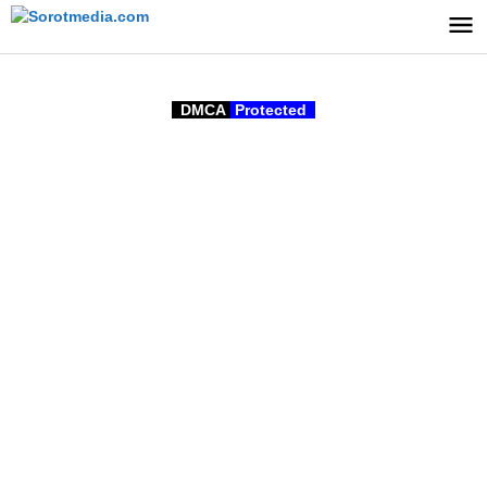
Lewati
ke
konten
DMCA
Protected